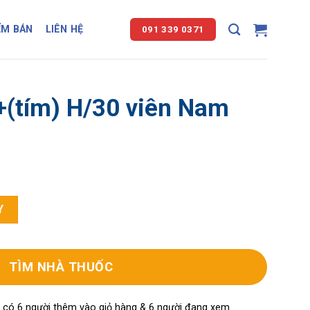
ỂM BÁN
LIÊN HỆ
091 339 0371
+(tím) H/30 viên Nam
Nam Dược số lượng
Y
TÌM NHÀ THUỐC
, có 6 người thêm vào giỏ hàng & 6 người đang xem