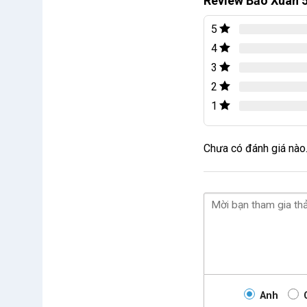
Review Bảo Xuân 
5
4
3
2
1
Chưa có đánh giá nào
Anh