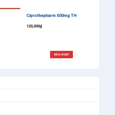
Ciprothepharm 500mg TH
Augm
120,000
₫
205,
MUA NGAY