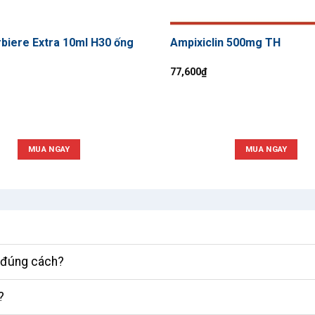
rbiere Extra 10ml H30 ống
Ampixiclin 500mg TH
77,600
₫
MUA NGAY
MUA NGAY
ì đúng cách?
?