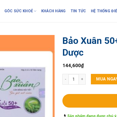
GÓC SỨC KHOẺ
KHÁCH HÀNG
TIN TỨC
HỆ THỐNG ĐI
Bảo Xuân 50
Dược
144,600
₫
Bảo Xuân 50+(tím) H/30 viên 
MUA NGA
Sản phẩm đang được chú ý