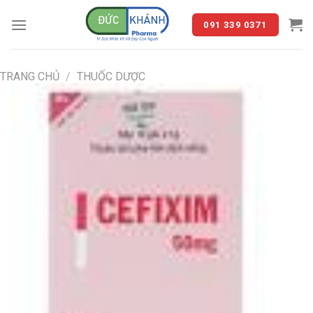
Skip
to
091 339 0371
content
TRANG CHỦ
/
THUỐC DƯỢC