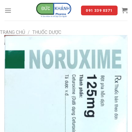
Skip
to
091 339 0371
content
TRANG CHỦ
/
THUỐC DƯỢC