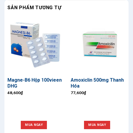
SẢN PHẨM TƯƠNG TỰ
Magne-B6 Hộp 100vieen
Amoxiclin 500mg Thanh
DHG
Hóa
48,600
₫
77,600
₫
MUA NGAY
MUA NGAY