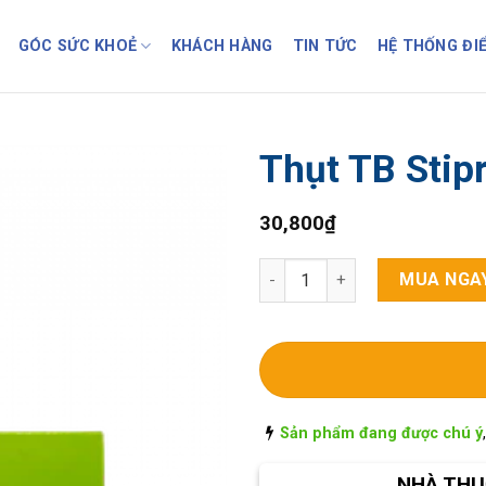
GÓC SỨC KHOẺ
KHÁCH HÀNG
TIN TỨC
HỆ THỐNG ĐI
Thụt TB Stipr
30,800
₫
Thụt TB Stiprol 3g H/6 tuýp Nộ
MUA NGA
Sản phẩm đang được chú ý
NHÀ THU