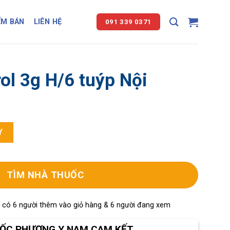
ỂM BÁN
LIÊN HỆ
091 339 0371
ol 3g H/6 tuýp Nội
i số lượng
Y
TÌM NHÀ THUỐC
, có 6 người thêm vào giỏ hàng & 6 người đang xem
ỐC PHƯƠNG Y NAM CAM KẾT