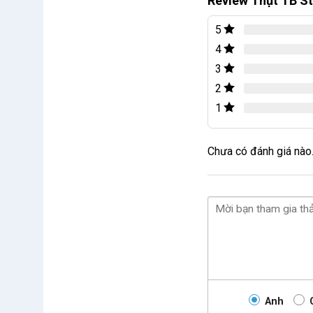
Review Thụt TB St
5
4
3
2
1
Chưa có đánh giá nào
Anh