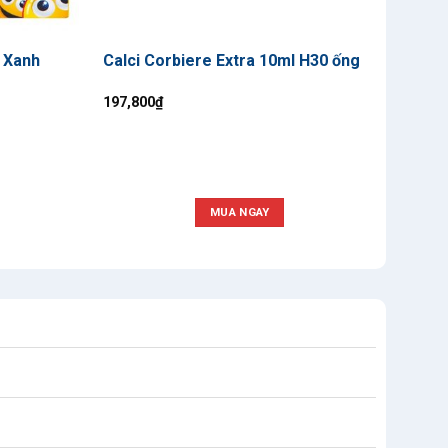
 Xanh
Calci Corbiere Extra 10ml H30 ống
CINA
197,800
₫
2,450
MUA NGAY