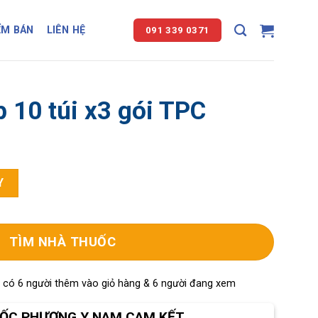
ỂM BÁN
LIÊN HỆ
091 339 0371
 10 túi x3 gói TPC
C số lượng
Y
TÌM NHÀ THUỐC
, có 6 người thêm vào giỏ hàng & 6 người đang xem
ỐC PHƯƠNG Y NAM CAM KẾT