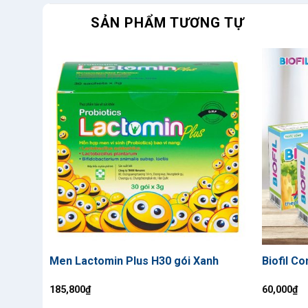
SẢN PHẨM TƯƠNG TỰ
Men Lactomin Plus H30 gói Xanh
Biofil Co
185,800
₫
60,000
₫