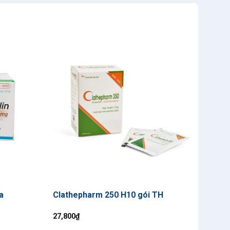
a
Clathepharm 250 H10 gói TH
Amox
27,800
₫
14,5