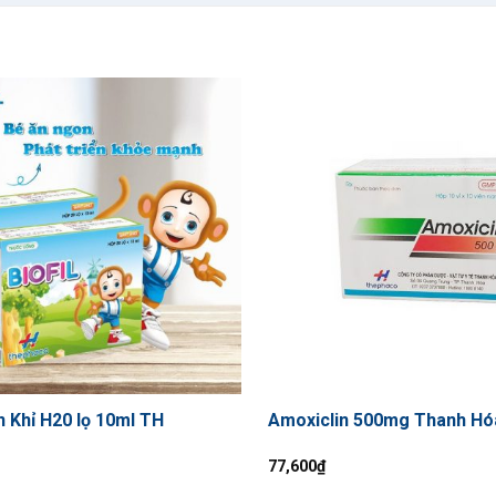
n Khỉ H20 lọ 10ml TH
Amoxiclin 500mg Thanh Hó
77,600
₫