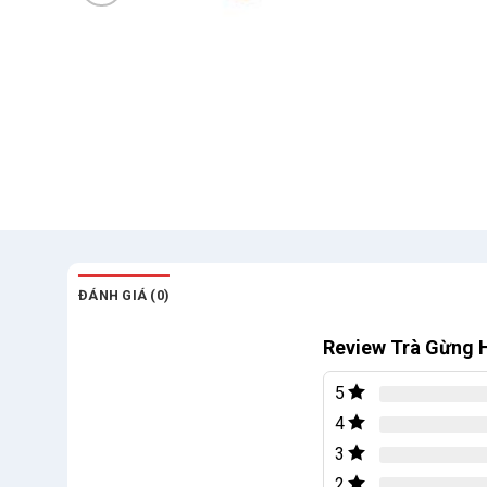
ĐÁNH GIÁ (0)
Review Trà Gừng H
5
4
3
2