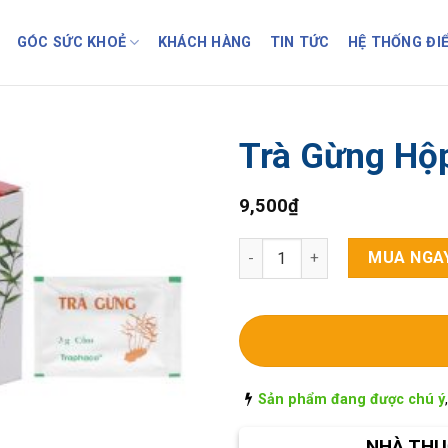
GÓC SỨC KHOẺ
KHÁCH HÀNG
TIN TỨC
HỆ THỐNG ĐI
Trà Gừng Hộp
9,500
₫
Trà Gừng Hộp 10 túi x3 gói TP
MUA NGA
Sản phẩm đang được chú ý
NHÀ THU