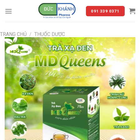
Skip
to
091 339 0371
content
TRANG CHỦ
/
THUỐC DƯỢC