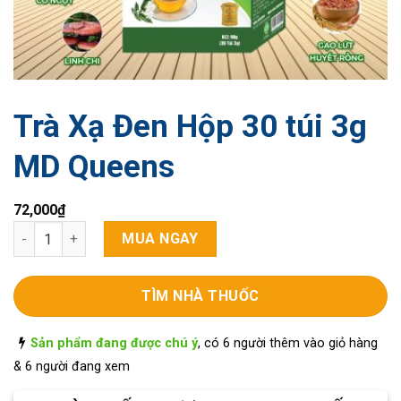
Trà Xạ Đen Hộp 30 túi 3g
MD Queens
72,000
₫
Trà Xạ Đen Hộp 30 túi 3g MD Queens số lượng
MUA NGAY
TÌM NHÀ THUỐC
Sản phẩm đang được chú ý
, có 6 người thêm vào giỏ hàng
& 6 người đang xem