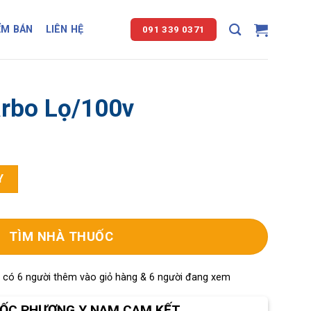
ỂM BÁN
LIÊN HỆ
091 339 0371
arbo Lọ/100v
ượng
Y
TÌM NHÀ THUỐC
, có 6 người thêm vào giỏ hàng & 6 người đang xem
ỐC PHƯƠNG Y NAM CAM KẾT