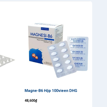
Magne-B6 Hộp 100vieen DHG
Biof
48,600
₫
60,0