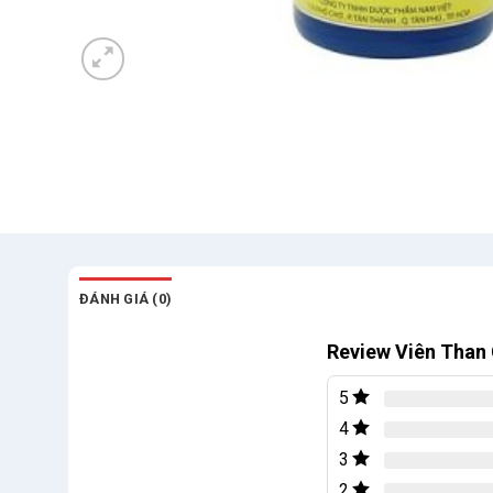
ĐÁNH GIÁ (0)
Review Viên Than
5
4
3
2