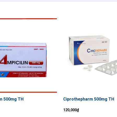
in 500mg TH
Ciprothepharm 500mg TH
120,000
₫