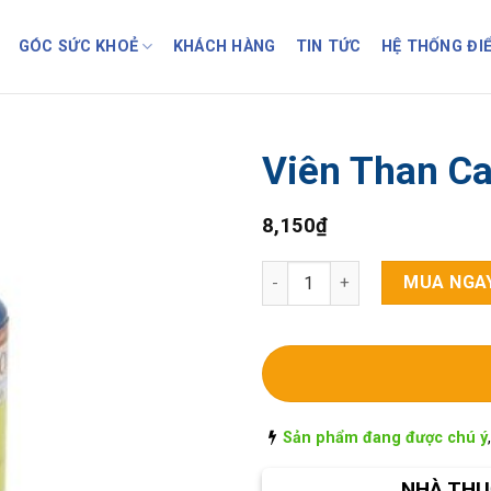
GÓC SỨC KHOẺ
KHÁCH HÀNG
TIN TỨC
HỆ THỐNG ĐI
Viên Than C
8,150
₫
Viên Than Carbo Lọ/100v số l
MUA NGA
Sản phẩm đang được chú ý
NHÀ THU