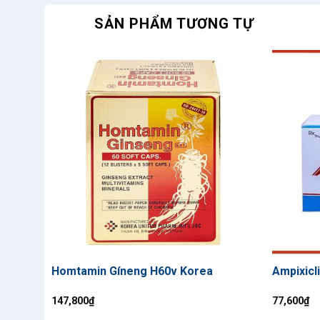
SẢN PHẨM TƯƠNG TỰ
Homtamin Gíneng H60v Korea
Ampixicl
147,800
₫
77,600
₫