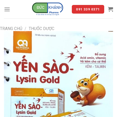
Skip
to
091 339 0371
content
TRANG CHỦ
/
THUỐC DƯỢC