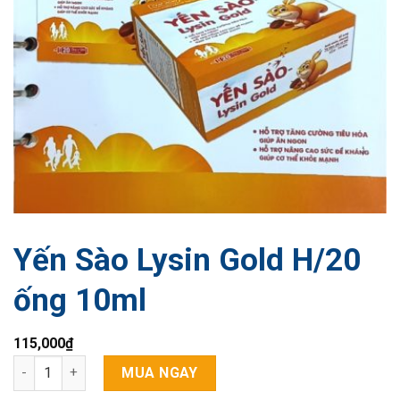
Yến Sào Lysin Gold H/20
ống 10ml
115,000
₫
Yến Sào Lysin Gold H/20 ống 10ml số lượng
MUA NGAY