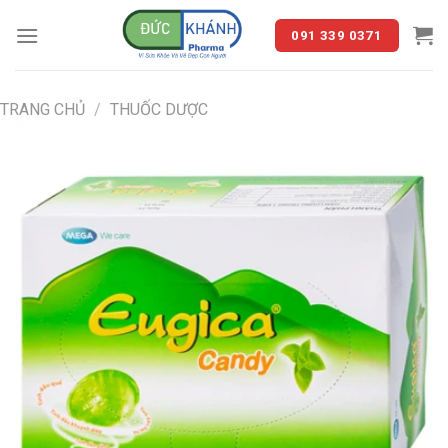
Skip
to
091 339 0371
content
TRANG CHỦ
/
THUỐC DƯỢC