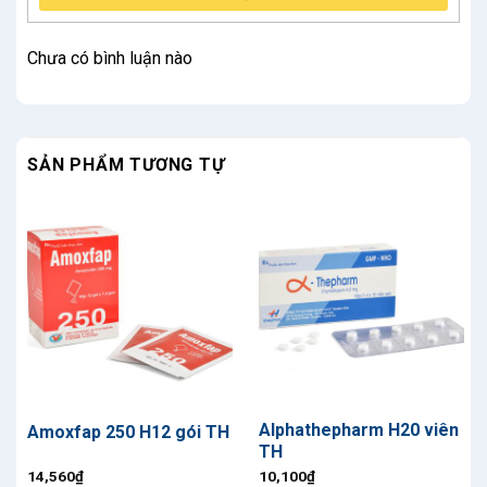
Chưa có bình luận nào
SẢN PHẨM TƯƠNG TỰ
Alphathepharm H20 viên
Amoxfap 250 H12 gói TH
TH
14,560
₫
10,100
₫